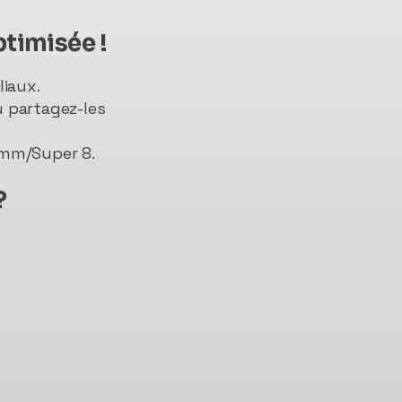
ptimisée !
liaux.
u partagez-les
 8mm/Super 8.
?