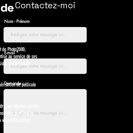
Contactez-moi
 de
Nom - Prénom
nt de Photo2000,
E-mail
tise au service de ses
ion, tirages haute
Demande :
érisation de pellicule
dre aux attentes variées
 moments précieux ou
 ville d'Elbeuf sur