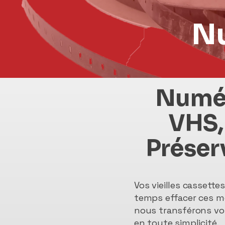
Nu
Numér
VHS,
Préserv
Vos vieilles cassett
temps effacer ces mo
nous transférons vos
en toute simplicité.