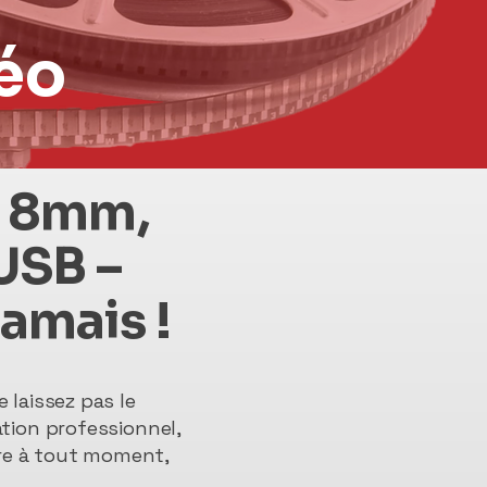
éo
s 8mm,
USB –
jamais !
 laissez pas le
tion professionnel,
vre à tout moment,