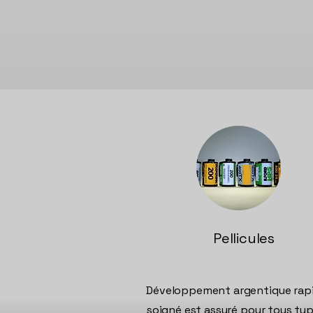
Pellicules
Développement argentique rapi
soigné est assuré pour tous ty